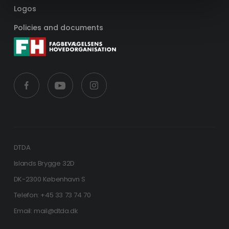
Logos
Policies and documents
DTDA
Islands Brygge 32D
DK-2300 København S
Telefon: +45 33 73 74 70
Email: mail@dtda.dk