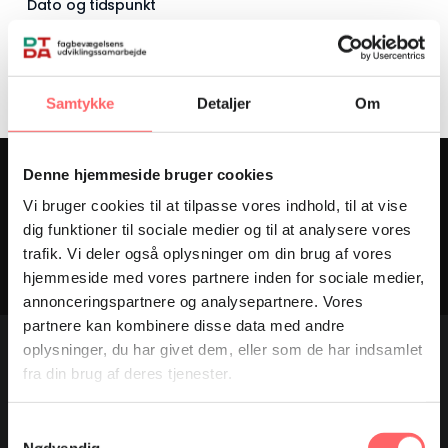
Dato og tidspunkt
Wednesday d. 17. June 2026, kl. 8.40
Samtykke
Detaljer
Om
Denne hjemmeside bruger cookies
Follow along on Instagram
Vi bruger cookies til at tilpasse vores indhold, til at vise
dig funktioner til sociale medier og til at analysere vores
HOLD DIG OPDATERET
trafik. Vi deler også oplysninger om din brug af vores
hjemmeside med vores partnere inden for sociale medier,
annonceringspartnere og analysepartnere. Vores
partnere kan kombinere disse data med andre
oplysninger, du har givet dem, eller som de har indsamlet
fra din brug af deres tjenester.
Samtykkevalg
DTDA – Trade Union Development Cooperation works to
Nødvendig