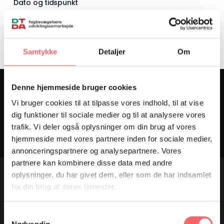
Dato og tidspunkt
Wednesday d. 15. April 2026, kl. 6.57
Samtykke
Detaljer
Om
Denne hjemmeside bruger cookies
Follow along on Instagram
Vi bruger cookies til at tilpasse vores indhold, til at vise
dig funktioner til sociale medier og til at analysere vores
HOLD DIG OPDATERET
trafik. Vi deler også oplysninger om din brug af vores
hjemmeside med vores partnere inden for sociale medier,
annonceringspartnere og analysepartnere. Vores
partnere kan kombinere disse data med andre
oplysninger, du har givet dem, eller som de har indsamlet
fra din brug af deres tjenester.
Samtykkevalg
DTDA – Trade Union Development Cooperation works to
Nødvendig