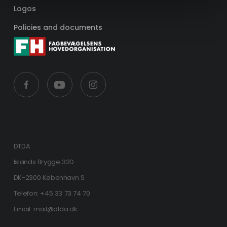
Logos
Policies and documents
DTDA
Islands Brygge 32D
DK-2300 København S
Telefon: +45 33 73 74 70
Email: mail@dtda.dk